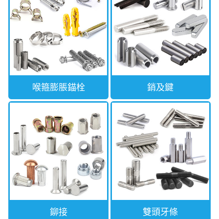
喉箍膨脹錨栓
銷及鍵
鉚接
雙頭牙條