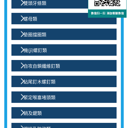
雙頭牙條類
螺母類
墊圈擋圈類
機(jī)螺釘類
自攻自鎖纖維釘類
鉆尾釘木螺釘類
緊定喉塞堵頭類
銷及鍵類